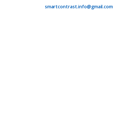
יצירת קשר : 📞 072-2222-330
smartcontrast.info@gmail.com
✉️