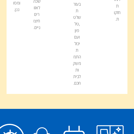
שכה
ומסו
בעזר
ת
לאזו
גנן.
ת
חזקו
רים
שלט
ת.
חיצו
,טל
ניים.
פון
ועם
יכול
ת
התמ
משק
ות
לבית
חכם.