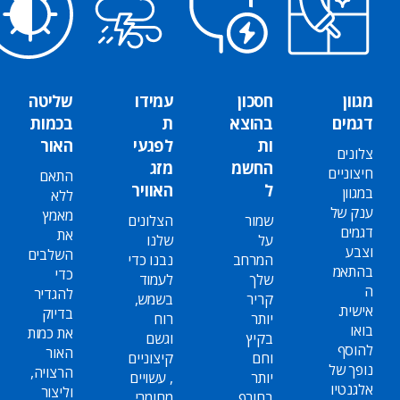
מגוון
חסכון
עמידו
שליטה
דגמים
בהוצא
ת
בכמות
ות
לפגעי
האור
צלונים
החשמ
מזג
חיצוניים
התאם
ל
האוויר
במגוון
ללא
ענק של
מאמץ
שמור
הצלונים
דגמים
את
על
שלנו
וצבע
השלבים
המרחב
נבנו כדי
בהתאמ
כדי
שלך
לעמוד
ה
להגדיר
קריר
בשמש,
אישית.
בדיוק
יותר
רוח
בואו
את כמות
בקיץ
וגשם
להוסף
האור
וחם
קיצוניים
נופך של
הרצויה,
יותר
, עשויים
אלגנטיו
וליצור
בחורף
מחומרי