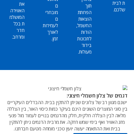
ת לבית
את
תוך
ם
שלכם.
האווירה
הפחתת
מובחרי
המושלמ
הוצאות
ם
ת בכל
החשמל,
לעמידות
חדר
הודות
לאורך
ומרחב.
לתכונות
זמן.
בידוד
מעולות.
דגמים של צלון חשמלי חיצוני:
ישנם מגוון רב של צלונים שניתן להתקין בבית. ההבדלים העיקריים
בין סוגי המוצרים השונים הינם בעיקר כמות כיסוי האור, בין הצללה
מלאה לבין הצללה חלקית, חלק מהדגמים בנויים לעמוד מול פגעי
מזג האוויר ואף בימי שמש חזקה. את מרבית הדגמים ניתן להתקין
בבית ואת ההתאמה יעשה יועץ טכני מומחה מטעם חברתנו.