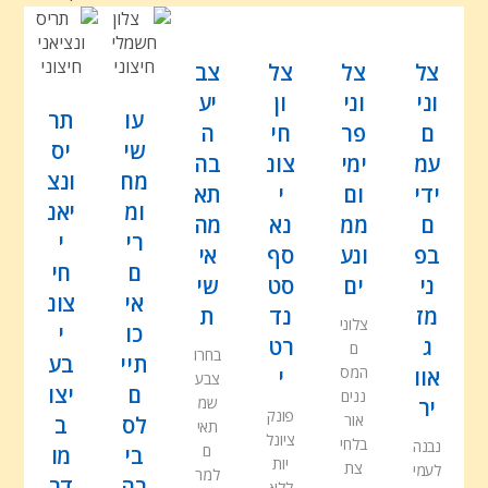
צל
צל
צל
צב
וני
וני
ון
יע
עו
תר
ם
פר
חי
ה
שי
יס
עמ
ימי
צונ
בה
מח
ונצ
ידי
ום
י
תא
ומ
יאנ
ם
ממ
נא
מה
רי
י
בפ
ונע
סף
אי
ם
חי
ני
ים
סט
שי
אי
צונ
מז
נד
ת
צלוני
כו
י
ג
רט
ם
בחרו
תיי
בע
המס
אוו
י
צבע
ם
יצו
ננים
שמ
יר
פונק
אור
לס
ב
תאי
ציונל
בלחי
נבנה
ם
בי
מו
יות
צת
לעמי
למר
בה
דר
ללא