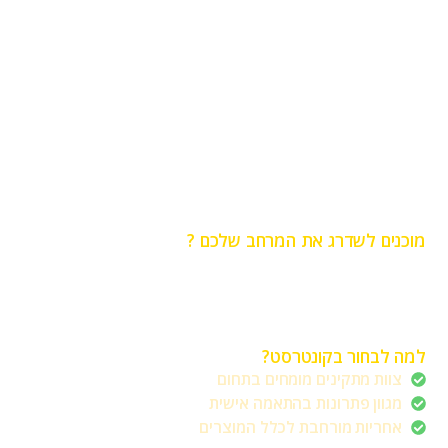
מוכנים לשדרג את המרחב שלכם ?
בעזרת המומחים של קונטרסט נעזור לך ליצור את האווירה
המושלמת עם מוצרי הפרימיום שלנו. בין אם אתם רוצים ליצור
הצללה חלקית או מלאה בעזרת צלון חיצוני חשמלי, סוכך מסך או
רשת חשמלית.
למה לבחור בקונטרסט?
צוות מתקינים מומחים בתחום
מגוון פתרונות בהתאמה אישית
אחריות מורחבת לכלל המוצרים