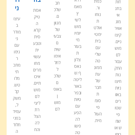
כפת
דות
חב
מאמ
ני
ור.
בתנ
שלכ
אסת
ץ
נוחו
אי
ם.
טיק
עיצו
לשי
ת
מזג
מגוון
ה
ב
מוש
אולט
אוויר
של
קלא
מודר
יומיו
ימטי
קיצו
צבעי
סית
ני
מי
בית
ניים.
ם
וטבע
עם
בעזר
עם
מוש
שית
ית
גימו
ת
שלי
לם
אימו
עשוי
ר
צלון
טה
עבור
לחל
מחו
מתכ
נאס
ממונ
התק
ל
מרים
תי
ף.ש
עת
נות
שלכ
איכו
מלו
ליטה
של
חיצו
ם
תיים.
טש.
באור
חבר
ניות
באופ
מוש
קל
ובפר
ת
באזו
ן
לם
משק
טיות
סומ
רים
מוש
ליצי
ל,
עם
פי
שטו
לם
רת
עמיד
הפע
העול
פי
הצל
בפני
לה
מית.
שמ
לה
חלוד
פשו
ש או
והח
ה
טה
רוחו