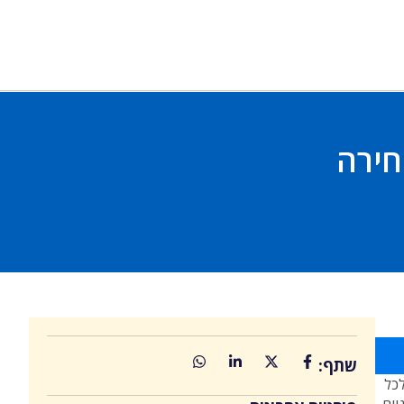
בחירה
שתף:
כל