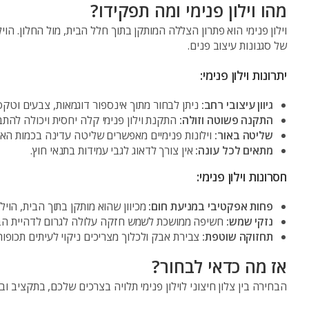
מהו וילון פנימי ומה תפקידו?
וילון פנימי הוא פתרון הצללה המותקן בתוך חלל הבית, מול החלון. הוי
של סגנונות עיצוב פנים.
יתרונות וילון פנימי
:
גיוון עיצובי רחב
:
ניתן לבחור מתוך אינספור דוגמאות, צבעים וטקס
התקנה פשוטה וזולה
:
התקנת וילון פנימי קלה יחסית ויכולה להתב
שליטה באור
:
וילונות פנימיים מאפשרים שליטה עדינה בכמות הא
מתאים לכל עונה
:
אין צורך לדאוג לגבי עמידות בתנאי חוץ.
חסרונות וילון פנימי
:
פחות אפקטיבי במניעת חום
:
מכיוון שהוא מותקן בתוך הבית, הוי
נזקי שמש
:
חשיפה ממושכת לשמש חזקה עלולה לגרום לדהיית הבד 
תחזוקה שוטפת
:
צבירת אבק ולכלוך מצריכים ניקוי לעיתים תכופות
אז מה כדאי לבחור?
הבחירה בין צלון חיצוני לוילון פנימי תלויה בצרכים שלכם, בתקציב ו